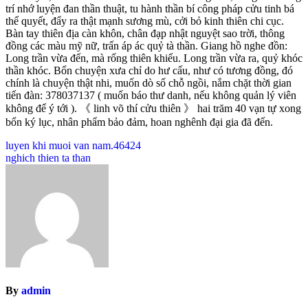
trí nhớ luyện đan thần thuật, tu hành thần bí công pháp cửu tinh bá
thể quyết, đẩy ra thật mạnh sương mù, cởi bỏ kinh thiên chi cục.
Bàn tay thiên địa càn khôn, chân đạp nhật nguyệt sao trời, thông
đồng các màu mỹ nữ, trấn áp ác quỷ tà thần. Giang hồ nghe đồn:
Long trần vừa đến, mà rống thiên khiếu. Long trần vừa ra, quỷ khóc
thần khóc. Bổn chuyện xưa chỉ do hư cấu, như có tương đồng, đó
chính là chuyện thật nhi, muốn dò số chỗ ngồi, nắm chặt thời gian
tiến đàn: 378037137 ( muốn báo thư danh, nếu không quản lý viên
không để ý tới ). 《 linh võ thí cửu thiên 》 hai trăm 40 vạn tự xong
bổn ký lục, nhân phẩm bảo đảm, hoan nghênh đại gia đã đến.
Post
luyen khi muoi van nam.46424
nghich thien ta than
navigation
By
admin