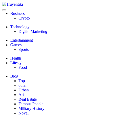
Skip
to
content
Truyentiki
Business
Crypto
Technology
Digital Marketing
Entertainment
Games
Sports
Health
Lifestyle
Food
Blog
Top
other
Urban
Art
Real Estate
Famous People
Military History
Novel