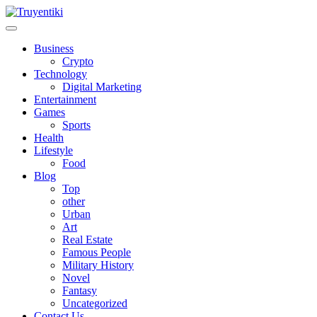
Skip
to
content
Truyentiki
Business
Crypto
Technology
Digital Marketing
Entertainment
Games
Sports
Health
Lifestyle
Food
Blog
Top
other
Urban
Art
Real Estate
Famous People
Military History
Novel
Fantasy
Uncategorized
Contact Us