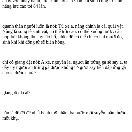
chạy vội, nhảy đánh, lực cánh tay là 33 lần, tái sinh cùng tự lành
năng lực cao tới 84 lần.
quanh thân người luôn là nói: Từ xe a, nàng chính là cái quái vật.
Nàng là song tê sinh vật, có thể trời cao, có thể xuống nước, cắn
hợp lực không thua gì lão hổ, nhiệt độ cơ thể chỉ có hai mươi độ,
sinh khí khi đồng tử sẽ biến hồng.
chỉ có giang dệt nói: A xe, nguyên lai ngươi ăn trứng gà sẽ say a, ta
đây uy ngươi ăn trứng gà được không? Ngươi say liền đáp ứng gả
cho ta được chưa?
giang dệt là ai?
hắn là đế đô đệ nhất bệnh mỹ nhân, ba bước một suyễn, năm bước
một khụ.