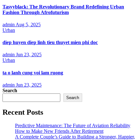
Tasyyblack: The Revolutionary Brand Redefining Urban
Fashion Through Afrofuturism
admin
Aug 5, 2025
Urban
diep huyen diep linh tieu thuyet mien phi doc
admin
Jun 23, 2025
Urban
ta o lanh cung voi lam ruong
admin
Jun 23, 2025
Search
Search
Recent Posts
Predictive Maintenance: The Future of Aviation Reliability
How to Make New Friends After Retirement
A Complete Couple’s Guide to Building a Stronger, Happier,