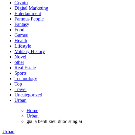
Crypto
Digital Marketing
Entertainment
Famous People
Fantasy
Food
Games
Health
Lifestyle
Military History
Novel
other
Real Estate
Sports
Technology
Top
Travel
Uncategorized
Urban
Home
Urban
gia la benh kieu duoc sung ai
Urban