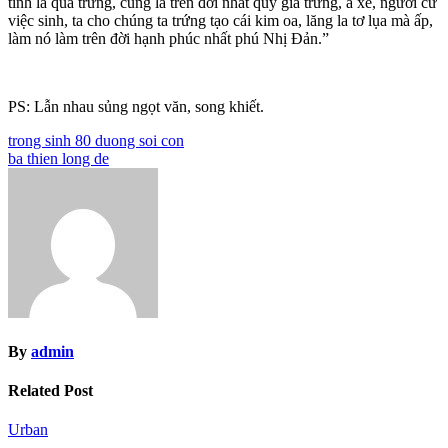
tính là quả trứng, cũng là trên đời nhất quý giá trứng, a xe, ngươi cứ
việc sinh, ta cho chúng ta trứng tạo cái kim oa, lăng la tơ lụa mà ấp,
làm nó làm trên đời hạnh phúc nhất phú Nhị Đản.”
PS: Lẫn nhau sủng ngọt văn, song khiết.
Post
trong sinh 80 duong soi con
ba thien long de
navigation
By
admin
Related Post
Urban