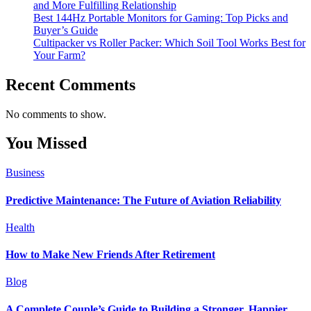
and More Fulfilling Relationship
Best 144Hz Portable Monitors for Gaming: Top Picks and
Buyer’s Guide
Cultipacker vs Roller Packer: Which Soil Tool Works Best for
Your Farm?
Recent Comments
No comments to show.
You Missed
Business
Predictive Maintenance: The Future of Aviation Reliability
Health
How to Make New Friends After Retirement
Blog
A Complete Couple’s Guide to Building a Stronger, Happier,