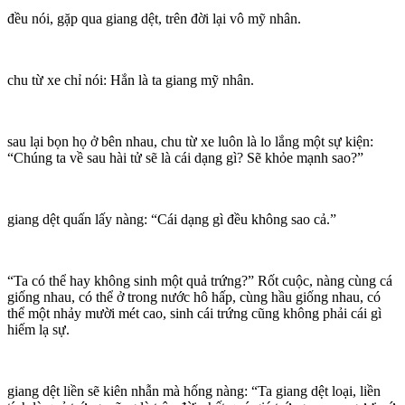
đều nói, gặp qua giang dệt, trên đời lại vô mỹ nhân.
chu từ xe chỉ nói: Hắn là ta giang mỹ nhân.
sau lại bọn họ ở bên nhau, chu từ xe luôn là lo lắng một sự kiện:
“Chúng ta về sau hài tử sẽ là cái dạng gì? Sẽ khỏe mạnh sao?”
giang dệt quấn lấy nàng: “Cái dạng gì đều không sao cả.”
“Ta có thể hay không sinh một quả trứng?” Rốt cuộc, nàng cùng cá
giống nhau, có thể ở trong nước hô hấp, cùng hầu giống nhau, có
thể một nhảy mười mét cao, sinh cái trứng cũng không phải cái gì
hiếm lạ sự.
giang dệt liền sẽ kiên nhẫn mà hống nàng: “Ta giang dệt loại, liền