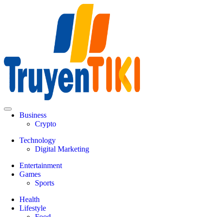
Skip
to
content
Truyentiki
Business
Crypto
Technology
Digital Marketing
Entertainment
Games
Sports
Health
Lifestyle
Food