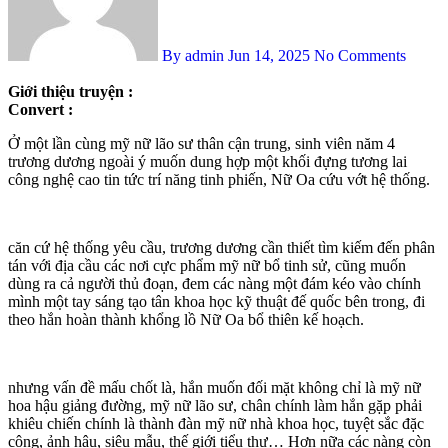
By admin
Jun 14, 2025
No Comments
Giới thiệu truyện :
Convert :
Ở một lần cùng mỹ nữ lão sư thân cận trung, sinh viên năm 4
trương dương ngoài ý muốn dung hợp một khối đựng tương lai
công nghệ cao tin tức trí năng tinh phiến, Nữ Oa cứu vớt hệ thống.
căn cứ hệ thống yêu cầu, trương dương cần thiết tìm kiếm đến phân
tán với địa cầu các nơi cực phẩm mỹ nữ bổ tinh sử, cũng muốn
dùng ra cả người thủ đoạn, đem các nàng một đám kéo vào chính
mình một tay sáng tạo tân khoa học kỹ thuật đế quốc bên trong, đi
theo hắn hoàn thành khổng lồ Nữ Oa bổ thiên kế hoạch.
nhưng vấn đề mấu chốt là, hắn muốn đối mặt không chỉ là mỹ nữ
hoa hậu giảng đường, mỹ nữ lão sư, chân chính làm hắn gặp phải
khiêu chiến chính là thành đàn mỹ nữ nhà khoa học, tuyệt sắc đặc
công, ảnh hậu, siêu mẫu, thế giới tiểu thư… Hơn nữa các nàng còn