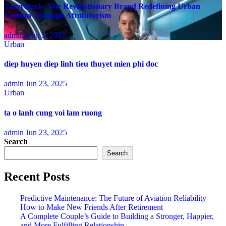
Tasyyblack: The Revolutionary Brand Redefining Urban
Fashion Through Afrofuturism
admin
Aug 5, 2025
Urban
diep huyen diep linh tieu thuyet mien phi doc
admin
Jun 23, 2025
Urban
ta o lanh cung voi lam ruong
admin
Jun 23, 2025
Search
Search
Recent Posts
Predictive Maintenance: The Future of Aviation Reliability
How to Make New Friends After Retirement
A Complete Couple’s Guide to Building a Stronger, Happier,
and More Fulfilling Relationship