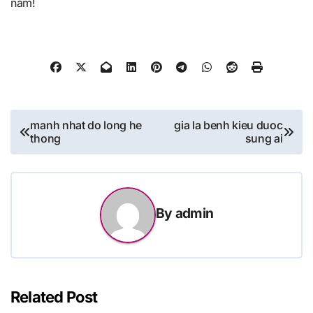
nắm!
Post
manh nhat do long he
gia la benh kieu duoc
thong
sung ai
navigation
By
admin
Related Post