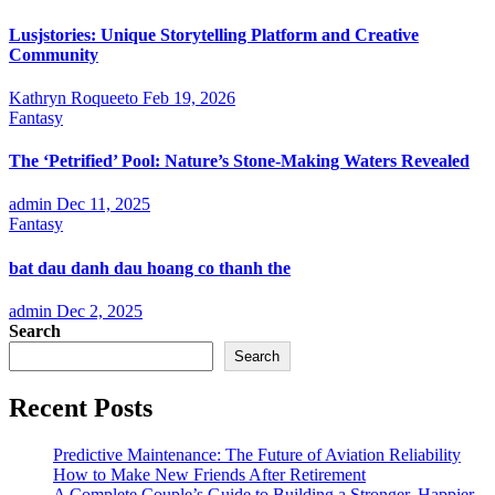
Lusjstories: Unique Storytelling Platform and Creative
Community
Kathryn Roqueeto
Feb 19, 2026
Fantasy
The ‘Petrified’ Pool: Nature’s Stone-Making Waters Revealed
admin
Dec 11, 2025
Fantasy
bat dau danh dau hoang co thanh the
admin
Dec 2, 2025
Search
Search
Recent Posts
Predictive Maintenance: The Future of Aviation Reliability
How to Make New Friends After Retirement
A Complete Couple’s Guide to Building a Stronger, Happier,