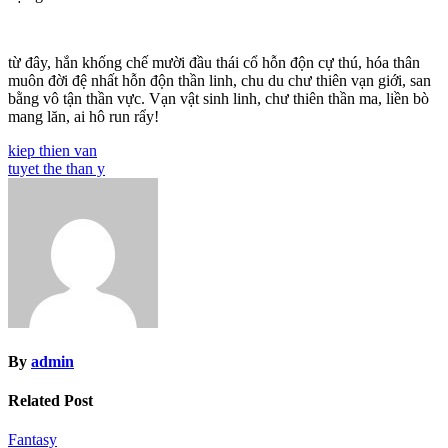
từ đây, hắn khống chế mười đầu thái cổ hỗn độn cự thú, hóa thân
muôn đời đệ nhất hỗn độn thần linh, chu du chư thiên vạn giới, san
bằng vô tận thần vực. Vạn vật sinh linh, chư thiên thần ma, liền bò
mang lăn, ai hô run rẩy!
Post
kiep thien van
tuyet the than y
navigation
By
admin
Related Post
Fantasy