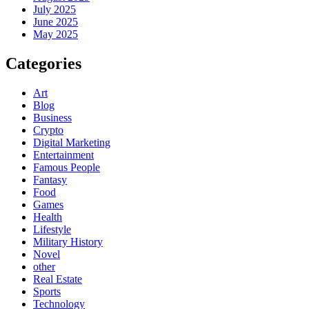
July 2025
June 2025
May 2025
Categories
Art
Blog
Business
Crypto
Digital Marketing
Entertainment
Famous People
Fantasy
Food
Games
Health
Lifestyle
Military History
Novel
other
Real Estate
Sports
Technology