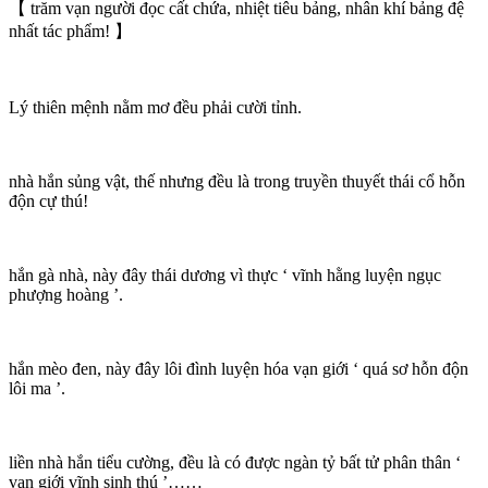
【 trăm vạn người đọc cất chứa, nhiệt tiêu bảng, nhân khí bảng đệ
nhất tác phẩm! 】
Lý thiên mệnh nằm mơ đều phải cười tỉnh.
nhà hắn sủng vật, thế nhưng đều là trong truyền thuyết thái cổ hỗn
độn cự thú!
hắn gà nhà, này đây thái dương vì thực ‘ vĩnh hằng luyện ngục
phượng hoàng ’.
hắn mèo đen, này đây lôi đình luyện hóa vạn giới ‘ quá sơ hỗn độn
lôi ma ’.
liền nhà hắn tiểu cường, đều là có được ngàn tỷ bất tử phân thân ‘
vạn giới vĩnh sinh thú ’……