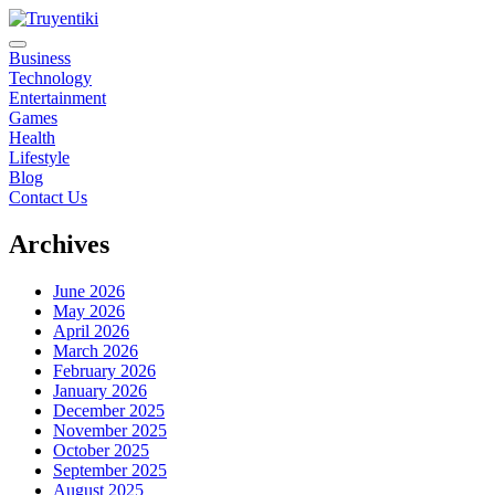
Skip
to
content
Truyentiki
Business
Technology
Entertainment
Games
Health
Lifestyle
Blog
Contact Us
Archives
June 2026
May 2026
April 2026
March 2026
February 2026
January 2026
December 2025
November 2025
October 2025
September 2025
August 2025