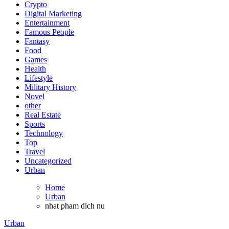
Crypto
Digital Marketing
Entertainment
Famous People
Fantasy
Food
Games
Health
Lifestyle
Military History
Novel
other
Real Estate
Sports
Technology
Top
Travel
Uncategorized
Urban
Home
Urban
nhat pham dich nu
Urban