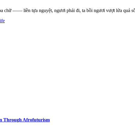
 ba chữ —— liền tựa nguyệt, ngươi phải đi, ta bồi ngươi vượt lửa quá s
ife
on Through Afrofuturism