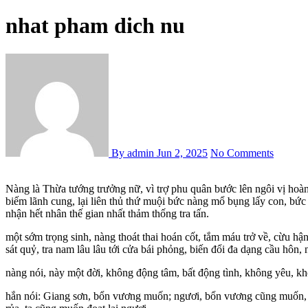
nhat pham dich nu
By admin
Jun 2, 2025
No Comments
Nàng là Thừa tướng trưởng nữ, vì trợ phu quân bước lên ngôi vị hoàng đế, dung mạo tẫn hủy, nhẫn nhục phụ trọng. Há liêu, tra nam sớm đã cùng tâm cơ thứ muội âm thầm tằng tịu với nhau, lấy cớ đem nàng
biếm lãnh cung, lại liên thủ thứ muội bức nàng mổ bụng lấy con, bức 
nhận hết nhân thế gian nhất thảm thống tra tấn.
một sớm trọng sinh, nàng thoát thai hoán cốt, tắm máu trở về, cừu h
sát quỷ, tra nam lâu lâu tới cửa bái phỏng, biến đổi đa dạng cầu hôn
nàng nói, này một đời, không động tâm, bất động tình, không yêu, khô
hắn nói: Giang sơn, bổn vương muốn; ngươi, bổn vương cũng muốn, h