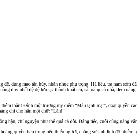
nàng duy nhất đệ đệ lưu lạc thành khất cái, sát nàng cả nhà, đem nàng
ận thêm thân! Đỉnh một trương mỹ diễm “Máu lạnh mặt”, đoạt quyền cao, 
, nàng chỉ cho hắn một chữ: “Lăn!”
ng hận, chỉ nguyện như thế quá cả đời. Đáng tiếc, cuối cùng nàng vẫn l
oàng quyền bên trong nếu thiếu ngươi, chẳng sợ sinh linh đồ nhiễm, 