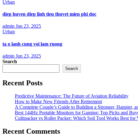
Urban
diep huyen diep linh tieu thuyet mien phi doc
admin
Jun 23, 2025
Urban
ta o lanh cung voi lam ruong
admin
Jun 23, 2025
Search
Search
Recent Posts
Predictive Maintenance: The Future of Aviation Reliability
How to Make New Friends After Retirement
A Complete Couple’s Guide to Building a Stronger, Happier, an
Best 144Hz Portable Monitors for Gaming: Top Picks and Buy
Cultipacker vs Roller Packer: Which Soil Tool Works Best for
Recent Comments