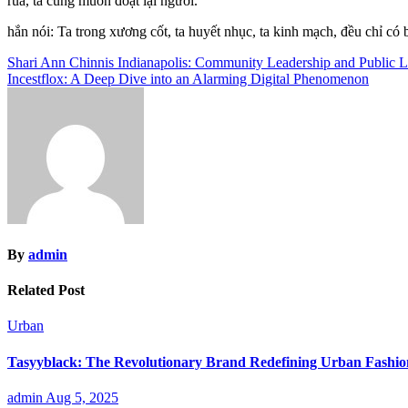
rủa, ta cũng muốn đoạt lại ngươi.
hắn nói: Ta trong xương cốt, ta huyết nhục, ta kinh mạch, đều chỉ có
Post
Shari Ann Chinnis Indianapolis: Community Leadership and Public L
Incestflox: A Deep Dive into an Alarming Digital Phenomenon
navigation
By
admin
Related Post
Urban
Tasyyblack: The Revolutionary Brand Redefining Urban Fashi
admin
Aug 5, 2025