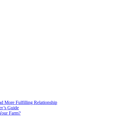
d More Fulfilling Relationship
er’s Guide
 Your Farm?