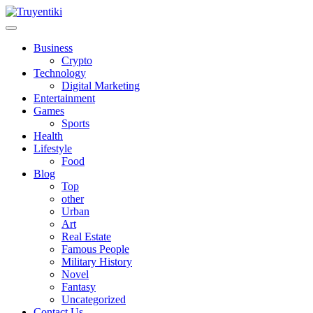
Skip
to
content
Truyentiki
Business
Crypto
Technology
Digital Marketing
Entertainment
Games
Sports
Health
Lifestyle
Food
Blog
Top
other
Urban
Art
Real Estate
Famous People
Military History
Novel
Fantasy
Uncategorized
Contact Us